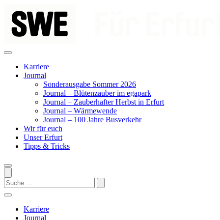
Zum
Inhalt
springen
Karriere
Journal
Sonderausgabe Sommer 2026
Journal – Blütenzauber im egapark
Journal – Zauberhafter Herbst in Erfurt
Journal – Wärmewende
Journal – 100 Jahre Busverkehr
Wir für euch
Unser Erfurt
Tipps & Tricks
Search
Karriere
Journal