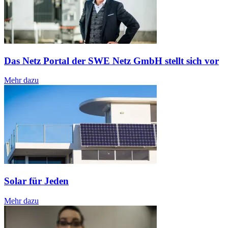
Das Netz Portal der SWE Netz GmbH stellt sich vor
Mehr dazu
Solar für Jeden
Mehr dazu