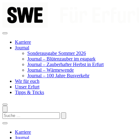
Zum
Inhalt
springen
Karriere
Journal
Sonderausgabe Sommer 2026
Journal – Blütenzauber im egapark
Journal – Zauberhafter Herbst in Erfurt
Journal – Wärmewende
Journal – 100 Jahre Busverkehr
Wir für euch
Unser Erfurt
Tipps & Tricks
Search
Karriere
Journal