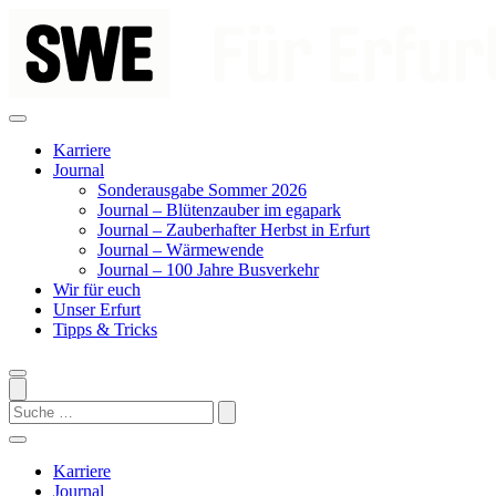
Zum
Inhalt
springen
Karriere
Journal
Sonderausgabe Sommer 2026
Journal – Blütenzauber im egapark
Journal – Zauberhafter Herbst in Erfurt
Journal – Wärmewende
Journal – 100 Jahre Busverkehr
Wir für euch
Unser Erfurt
Tipps & Tricks
Search
Karriere
Journal