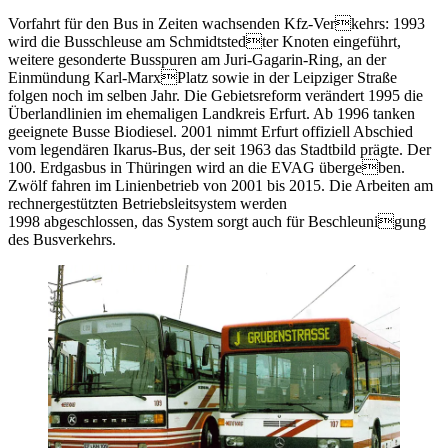
Vorfahrt für den Bus in Zeiten wachsenden Kfz-Verkehrs: 1993
wird die Busschleuse am Schmidtstedter Knoten eingeführt,
weitere gesonderte Busspuren am Juri-Gagarin-Ring, an der
Einmündung Karl-MarxPlatz sowie in der Leipziger Straße
folgen noch im selben Jahr. Die Gebietsreform verändert 1995 die
Überlandlinien im ehemaligen Landkreis Erfurt. Ab 1996 tanken
geeignete Busse Biodiesel. 2001 nimmt Erfurt offiziell Abschied
vom legendären Ikarus-Bus, der seit 1963 das Stadtbild prägte. Der
100. Erdgasbus in Thüringen wird an die EVAG übergeben.
Zwölf fahren im Linienbetrieb von 2001 bis 2015. Die Arbeiten am
rechnergestützten Betriebsleitsystem werden
1998 abgeschlossen, das System sorgt auch für Beschleunigung
des Busverkehrs.