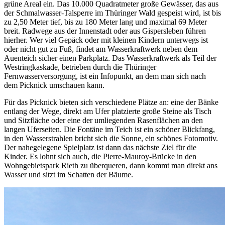
grüne Areal ein. Das 10.000 Quadratmeter große Gewässer, das aus
der Schmalwasser-Talsperre im Thüringer Wald gespeist wird, ist bis
zu 2,50 Meter tief, bis zu 180 Meter lang und maximal 69 Meter
breit. Radwege aus der Innenstadt oder aus Gispersleben führen
hierher. Wer viel Gepäck oder mit kleinen Kindern unterwegs ist
oder nicht gut zu Fuß, findet am Wasserkraftwerk neben dem
Auenteich sicher einen Parkplatz. Das Wasserkraftwerk als Teil der
Westringkaskade, betrieben durch die Thüringer
Fernwasserversorgung, ist ein Infopunkt, an dem man sich nach
dem Picknick umschauen kann.
Für das Picknick bieten sich verschiedene Plätze an: eine der Bänke
entlang der Wege, direkt am Ufer platzierte große Steine als Tisch
und Sitzfläche oder eine der umliegenden Rasenflächen an den
langen Uferseiten. Die Fontäne im Teich ist ein schöner Blickfang,
in den Wasserstrahlen bricht sich die Sonne, ein schönes Fotomotiv.
Der nahegelegene Spielplatz ist dann das nächste Ziel für die
Kinder. Es lohnt sich auch, die Pierre-Mauroy-Brücke in den
Wohngebietspark Rieth zu überqueren, dann kommt man direkt ans
Wasser und sitzt im Schatten der Bäume.