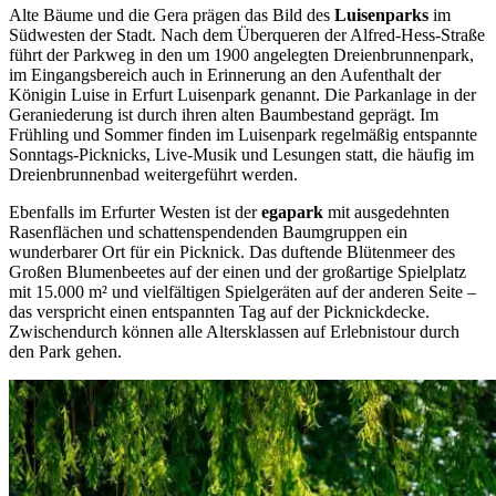
Alte Bäume und die Gera prägen das Bild des
Luisenparks
im
Südwesten der Stadt. Nach dem Überqueren der Alfred-Hess-Straße
führt der Parkweg in den um 1900 angelegten Dreienbrunnenpark,
im Eingangsbereich auch in Erinnerung an den Aufenthalt der
Königin Luise in Erfurt Luisenpark genannt. Die Parkanlage in der
Geraniederung ist durch ihren alten Baumbestand geprägt. Im
Frühling und Sommer finden im Luisenpark regelmäßig entspannte
Sonntags-Picknicks, Live-Musik und Lesungen statt, die häufig im
Dreienbrunnenbad weitergeführt werden.
Ebenfalls im Erfurter Westen ist der
egapark
mit ausgedehnten
Rasenflächen und schattenspendenden Baumgruppen ein
wunderbarer Ort für ein Picknick. Das duftende Blütenmeer des
Großen Blumenbeetes auf der einen und der großartige Spielplatz
mit 15.000 m² und vielfältigen Spielgeräten auf der anderen Seite –
das verspricht einen entspannten Tag auf der Picknickdecke.
Zwischendurch können alle Altersklassen auf Erlebnistour durch
den Park gehen.