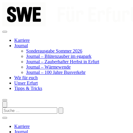
Zum
Inhalt
springen
Karriere
Journal
Sonderausgabe Sommer 2026
Journal – Blütenzauber im egapark
Journal – Zauberhafter Herbst in Erfurt
Journal – Wärmewende
Journal – 100 Jahre Busverkehr
Wir für euch
Unser Erfurt
Tipps & Tricks
Search
Karriere
Journal