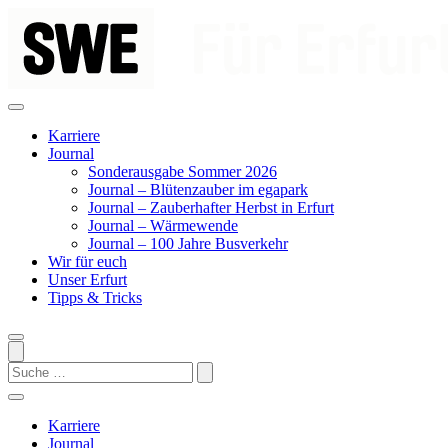
Zum
Inhalt
springen
Karriere
Journal
Sonderausgabe Sommer 2026
Journal – Blütenzauber im egapark
Journal – Zauberhafter Herbst in Erfurt
Journal – Wärmewende
Journal – 100 Jahre Busverkehr
Wir für euch
Unser Erfurt
Tipps & Tricks
Search
Karriere
Journal