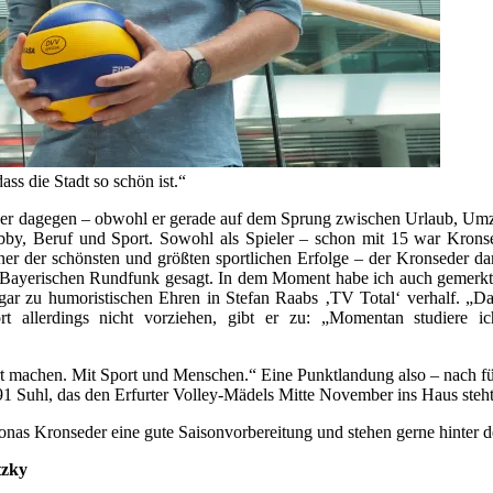
ss die Stadt so schön ist.“
r dagegen – obwohl er gerade auf dem Sprung zwischen Urlaub, Umzug
obby, Beruf und Sport. Sowohl als Spieler – schon mit 15 war Kronsede
r der schönsten und größten sportlichen Erfolge – der Kronseder dam
em Bayerischen Rundfunk gesagt. In dem Moment habe ich auch gemerkt,
sogar zu humoristischen Ehren in Stefan Raabs ‚TV Total‘ verhalf. „D
t allerdings nicht vorziehen, gibt er zu: „Momentan studiere i
ort machen. Mit Sport und Menschen.“ Eine Punktlandung also – nach fünf
91 Suhl, das den Erfurter Volley-Mädels Mitte November ins Haus steht
as Kronseder eine gute Saisonvorbereitung und stehen gerne hinter dem
tzky