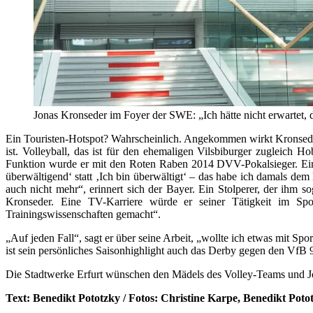
Jonas Kronseder im Foyer der SWE: „Ich hätte nicht erwartet, da
Ein Touristen-Hotspot? Wahrscheinlich. Angekommen wirkt Kronsede
ist. Volleyball, das ist für den ehemaligen Vilsbiburger zugleich H
Funktion wurde er mit den Roten Raben 2014 DVV-Pokalsieger. Eine
überwältigend‘ statt ‚Ich bin überwältigt‘ – das habe ich damals d
auch nicht mehr“, erinnert sich der Bayer. Ein Stolperer, der ihm 
Kronseder. Eine TV-Karriere würde er seiner Tätigkeit im Spor
Trainingswissenschaften gemacht“.
„Auf jeden Fall“, sagt er über seine Arbeit, „wollte ich etwas mit Sp
ist sein persönliches Saisonhighlight auch das Derby gegen den VfB 
Die Stadtwerke Erfurt wünschen den Mädels des Volley-Teams und Jon
Text: Benedikt Pototzky / Fotos: Christine Karpe, Benedikt Poto