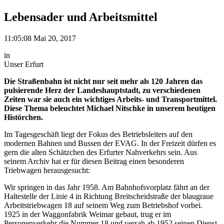
Lebensader und Arbeitsmittel
11:05:08 Mai 20, 2017
in
Unser Erfurt
Die Straßenbahn ist nicht nur seit mehr als 120 Jahren das
pulsierende Herz der Landeshauptstadt, zu verschiedenen
Zeiten war sie auch ein wichtiges Arbeits- und Transportmittel.
Diese Thema beleuchtet Michael Nitschke in unserem heutigen
Histörchen.
Im Tagesgeschäft liegt der Fokus des Betriebsleiters auf den
modernen Bahnen und Bussen der EVAG. In der Freizeit dürfen es
gern die alten Schätzchen des Erfurter Nahverkehrs sein. Aus
seinem Archiv hat er für diesen Beitrag einen besonderen
Triebwagen herausgesucht:
Wir springen in das Jahr 1958. Am Bahnhofsvorplatz fährt an der
Haltestelle der Linie 4 in Richtung Breitscheidstraße der blaugraue
Arbeitstriebwagen 18 auf seinem Weg zum Betriebshof vorbei.
1925 in der Waggonfabrik Weimar gebaut, trug er im
Personenverkehr die Nummer 18 und versah ab 1952 seinen Dienst