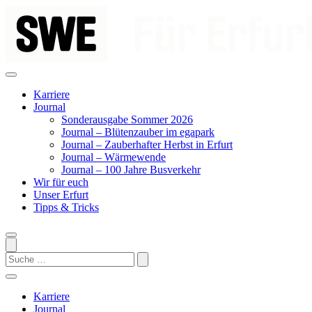
Zum
Inhalt
springen
Karriere
Journal
Sonderausgabe Sommer 2026
Journal – Blütenzauber im egapark
Journal – Zauberhafter Herbst in Erfurt
Journal – Wärmewende
Journal – 100 Jahre Busverkehr
Wir für euch
Unser Erfurt
Tipps & Tricks
Search
Karriere
Journal