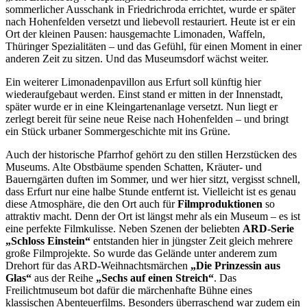
sommerlicher Ausschank in Friedrichroda errichtet, wurde er später
nach Hohenfelden versetzt und liebevoll restauriert. Heute ist er ein
Ort der kleinen Pausen: hausgemachte Limonaden, Waffeln,
Thüringer Spezialitäten – und das Gefühl, für einen Moment in einer
anderen Zeit zu sitzen. Und das Museumsdorf wächst weiter.
Ein weiterer Limonadenpavillon aus Erfurt soll künftig hier
wiederaufgebaut werden. Einst stand er mitten in der Innenstadt,
später wurde er in eine Kleingartenanlage versetzt. Nun liegt er
zerlegt bereit für seine neue Reise nach Hohenfelden – und bringt
ein Stück urbaner Sommergeschichte mit ins Grüne.
Auch der historische Pfarrhof gehört zu den stillen Herzstücken des
Museums. Alte Obstbäume spenden Schatten, Kräuter- und
Bauerngärten duften im Sommer, und wer hier sitzt, vergisst schnell,
dass Erfurt nur eine halbe Stunde entfernt ist. Vielleicht ist es genau
diese Atmosphäre, die den Ort auch für
Filmproduktionen
so
attraktiv macht. Denn der Ort ist längst mehr als ein Museum – es ist
eine perfekte Filmkulisse. Neben Szenen der beliebten
ARD-Serie
„Schloss Einstein“
entstanden hier in jüngster Zeit gleich mehrere
große Filmprojekte. So wurde das Gelände unter anderem zum
Drehort für das ARD-Weihnachtsmärchen
„Die Prinzessin aus
Glas“
aus der Reihe
„Sechs auf einen Streich“
. Das
Freilichtmuseum bot dafür die märchenhafte Bühne eines
klassischen Abenteuerfilms. Besonders überraschend war zudem ein