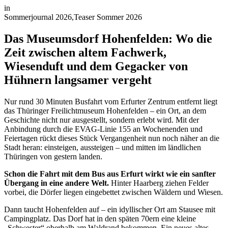
in
Sommerjournal 2026
,
Teaser Sommer 2026
Das Museumsdorf Hohenfelden: Wo die
Zeit zwischen altem Fachwerk,
Wiesenduft und dem Gegacker von
Hühnern langsamer vergeht
Nur rund 30 Minuten Busfahrt vom Erfurter Zentrum entfernt liegt
das Thüringer Freilichtmuseum Hohenfelden – ein Ort, an dem
Geschichte nicht nur ausgestellt, sondern erlebt wird. Mit der
Anbindung durch die EVAG-Linie 155 an Wochenenden und
Feiertagen rückt dieses Stück Vergangenheit nun noch näher an die
Stadt heran: einsteigen, aussteigen – und mitten im ländlichen
Thüringen von gestern landen.
Schon die Fahrt mit dem Bus aus Erfurt wirkt wie ein sanfter
Übergang in eine andere Welt.
Hinter Haarberg ziehen Felder
vorbei, die Dörfer liegen eingebettet zwischen Wäldern und Wiesen.
Dann taucht Hohenfelden auf – ein idyllischer Ort am Stausee mit
Campingplatz. Das Dorf hat in den späten 70ern eine kleine
„Schwester“ oberhalb am Waldrand bekommen. Ein neues altes