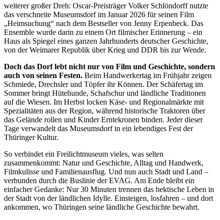
weiterer großer Dreh: Oscar-Preisträger Volker Schlöndorff nutzte
das verschneite Museumsdorf im Januar 2026 für seinen Film
„Heimsuchung“ nach dem Bestseller von Jenny Erpenbeck. Das
Ensemble wurde darin zu einem Ort filmischer Erinnerung – ein
Haus als Spiegel eines ganzen Jahrhunderts deutscher Geschichte,
von der Weimarer Republik über Krieg und DDR bis zur Wende.
Doch das Dorf lebt nicht nur von Film und Geschichte, sondern
auch von seinen Festen.
Beim Handwerkertag im Frühjahr zeigen
Schmiede, Drechsler und Töpfer ihr Können. Der Schäfertag im
Sommer bringt Hütehunde, Schafschur und ländliche Traditionen
auf die Wiesen. Im Herbst locken Käse- und Regionalmärkte mit
Spezialitäten aus der Region, während historische Traktoren über
das Gelände rollen und Kinder Erntekronen binden. Jeder dieser
Tage verwandelt das Museumsdorf in ein lebendiges Fest der
Thüringer Kultur.
So verbindet ein Freilichtmuseum vieles, was selten
zusammenkommt: Natur und Geschichte, Alltag und Handwerk,
Filmkulisse und Familienausflug. Und nun auch Stadt und Land –
verbunden durch die Buslinie der EVAG. Am Ende bleibt ein
einfacher Gedanke: Nur 30 Minuten trennen das hektische Leben in
der Stadt von der ländlichen Idylle. Einsteigen, losfahren – und dort
ankommen, wo Thüringen seine ländliche Geschichte bewahrt.