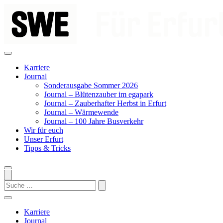
Zum
Inhalt
springen
Karriere
Journal
Sonderausgabe Sommer 2026
Journal – Blütenzauber im egapark
Journal – Zauberhafter Herbst in Erfurt
Journal – Wärmewende
Journal – 100 Jahre Busverkehr
Wir für euch
Unser Erfurt
Tipps & Tricks
Search
Karriere
Journal