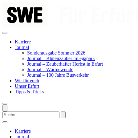
Zum
Inhalt
springen
Karriere
Journal
Sonderausgabe Sommer 2026
Journal – Blütenzauber im egapark
Journal – Zauberhafter Herbst in Erfurt
Journal – Wärmewende
Journal – 100 Jahre Busverkehr
Wir für euch
Unser Erfurt
Tipps & Tricks
Search
Karriere
Journal