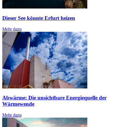
Dieser See könnte Erfurt heizen
Mehr dazu
Abwärme: Die unsichtbare Energiequelle der
Wärmewende
Mehr dazu