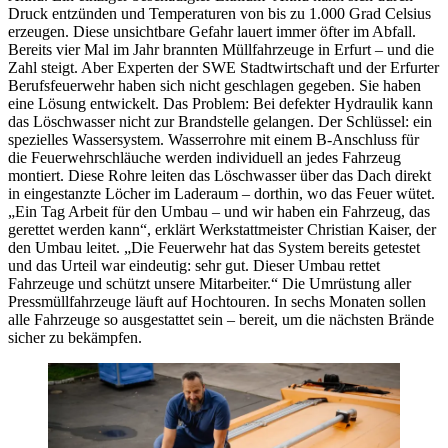
Druck entzünden und Temperaturen von bis zu 1.000 Grad Celsius
erzeugen. Diese unsichtbare Gefahr lauert immer öfter im Abfall.
Bereits vier Mal im Jahr brannten Müllfahrzeuge in Erfurt – und die
Zahl steigt. Aber Experten der SWE Stadtwirtschaft und der Erfurter
Berufsfeuerwehr haben sich nicht geschlagen gegeben. Sie haben
eine Lösung entwickelt. Das Problem: Bei defekter Hydraulik kann
das Löschwasser nicht zur Brandstelle gelangen. Der Schlüssel: ein
spezielles Wassersystem. Wasserrohre mit einem B-Anschluss für
die Feuerwehrschläuche werden individuell an jedes Fahrzeug
montiert. Diese Rohre leiten das Löschwasser über das Dach direkt
in eingestanzte Löcher im Laderaum – dorthin, wo das Feuer wütet.
„Ein Tag Arbeit für den Umbau – und wir haben ein Fahrzeug, das
gerettet werden kann“, erklärt Werkstattmeister Christian Kaiser, der
den Umbau leitet. „Die Feuerwehr hat das System bereits getestet
und das Urteil war eindeutig: sehr gut. Dieser Umbau rettet
Fahrzeuge und schützt unsere Mitarbeiter.“ Die Umrüstung aller
Pressmüllfahrzeuge läuft auf Hochtouren. In sechs Monaten sollen
alle Fahrzeuge so ausgestattet sein – bereit, um die nächsten Brände
sicher zu bekämpfen.