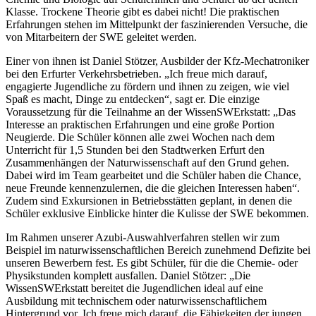
Klasse. Trockene Theorie gibt es dabei nicht! Die praktischen
Erfahrungen stehen im Mittelpunkt der faszinierenden Versuche, die
von Mitarbeitern der SWE geleitet werden.
Einer von ihnen ist Daniel Stötzer, Ausbilder der Kfz-Mechatroniker
bei den Erfurter Verkehrsbetrieben. „Ich freue mich darauf,
engagierte Jugendliche zu fördern und ihnen zu zeigen, wie viel
Spaß es macht, Dinge zu entdecken“, sagt er. Die einzige
Voraussetzung für die Teilnahme an der WissenSWErkstatt: „Das
Interesse an praktischen Erfahrungen und eine große Portion
Neugierde. Die Schüler können alle zwei Wochen nach dem
Unterricht für 1,5 Stunden bei den Stadtwerken Erfurt den
Zusammenhängen der Naturwissenschaft auf den Grund gehen.
Dabei wird im Team gearbeitet und die Schüler haben die Chance,
neue Freunde kennenzulernen, die die gleichen Interessen haben“.
Zudem sind Exkursionen in Betriebsstätten geplant, in denen die
Schüler exklusive Einblicke hinter die Kulisse der SWE bekommen.
Im Rahmen unserer Azubi-Auswahlverfahren stellen wir zum
Beispiel im naturwissenschaftlichen Bereich zunehmend Defizite bei
unseren Bewerbern fest. Es gibt Schüler, für die die Chemie- oder
Physikstunden komplett ausfallen. Daniel Stötzer: „Die
WissenSWErkstatt bereitet die Jugendlichen ideal auf eine
Ausbildung mit technischem oder naturwissenschaftlichem
Hintergrund vor. Ich freue mich darauf, die Fähigkeiten der jungen