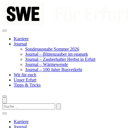
Zum
Inhalt
springen
Karriere
Journal
Sonderausgabe Sommer 2026
Journal – Blütenzauber im egapark
Journal – Zauberhafter Herbst in Erfurt
Journal – Wärmewende
Journal – 100 Jahre Busverkehr
Wir für euch
Unser Erfurt
Tipps & Tricks
Search
Karriere
Journal