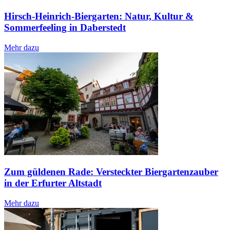
Hirsch-Heinrich-Biergarten: Natur, Kultur &
Sommerfeeling in Daberstedt
Mehr dazu
Zum güldenen Rade: Versteckter Biergartenzauber
in der Erfurter Altstadt
Mehr dazu