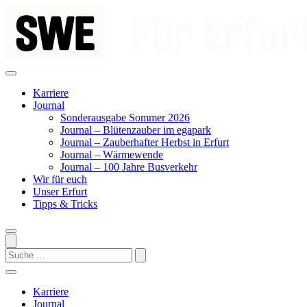
Zum
Inhalt
springen
Karriere
Journal
Sonderausgabe Sommer 2026
Journal – Blütenzauber im egapark
Journal – Zauberhafter Herbst in Erfurt
Journal – Wärmewende
Journal – 100 Jahre Busverkehr
Wir für euch
Unser Erfurt
Tipps & Tricks
Search
Karriere
Journal