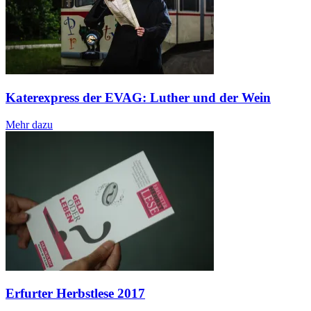
Katerexpress der EVAG: Luther und der Wein
Mehr dazu
Erfurter Herbstlese 2017