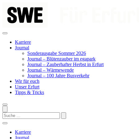
Zum
Inhalt
springen
Karriere
Journal
Sonderausgabe Sommer 2026
Journal – Blütenzauber im egapark
Journal – Zauberhafter Herbst in Erfurt
Journal – Wärmewende
Journal – 100 Jahre Busverkehr
Wir für euch
Unser Erfurt
Tipps & Tricks
Search
Karriere
Journal