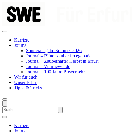
Zum
Inhalt
springen
Karriere
Journal
Sonderausgabe Sommer 2026
Journal – Blütenzauber im egapark
Journal – Zauberhafter Herbst in Erfurt
Journal – Wärmewende
Journal – 100 Jahre Busverkehr
Wir für euch
Unser Erfurt
Tipps & Tricks
Search
Karriere
Journal