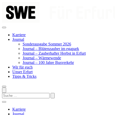
Zum
Inhalt
springen
Karriere
Journal
Sonderausgabe Sommer 2026
Journal – Blütenzauber im egapark
Journal – Zauberhafter Herbst in Erfurt
Journal – Wärmewende
Journal – 100 Jahre Busverkehr
Wir für euch
Unser Erfurt
Tipps & Tricks
Search
Karriere
Journal