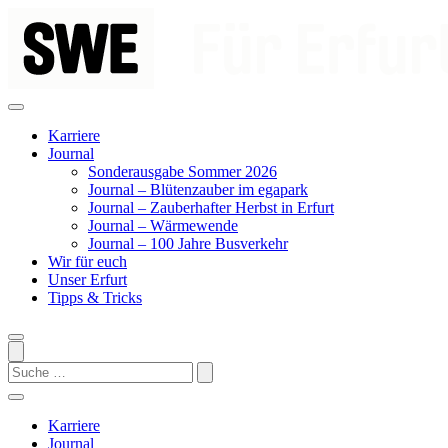
Zum
Inhalt
springen
Karriere
Journal
Sonderausgabe Sommer 2026
Journal – Blütenzauber im egapark
Journal – Zauberhafter Herbst in Erfurt
Journal – Wärmewende
Journal – 100 Jahre Busverkehr
Wir für euch
Unser Erfurt
Tipps & Tricks
Search
Karriere
Journal