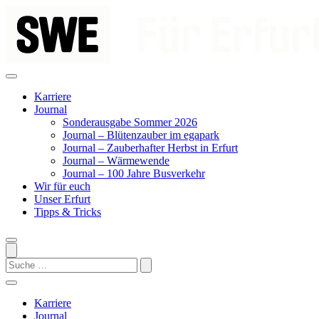
Zum
Inhalt
springen
Karriere
Journal
Sonderausgabe Sommer 2026
Journal – Blütenzauber im egapark
Journal – Zauberhafter Herbst in Erfurt
Journal – Wärmewende
Journal – 100 Jahre Busverkehr
Wir für euch
Unser Erfurt
Tipps & Tricks
Search
Karriere
Journal