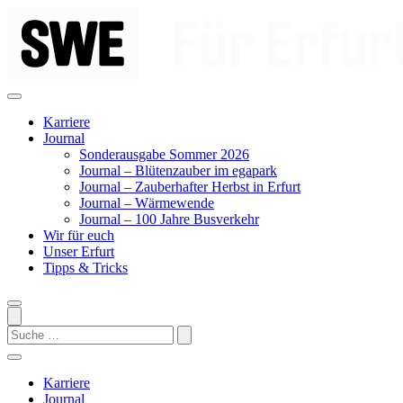
Zum
Inhalt
springen
Karriere
Journal
Sonderausgabe Sommer 2026
Journal – Blütenzauber im egapark
Journal – Zauberhafter Herbst in Erfurt
Journal – Wärmewende
Journal – 100 Jahre Busverkehr
Wir für euch
Unser Erfurt
Tipps & Tricks
Search
Karriere
Journal