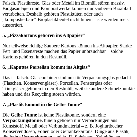
Falsch. Plastikreste, Glas oder Metall im Biomüll stören massiv.
Biogasanlagen und Kompostwerke können nur sauberen Bioabfall
verarbeiten. Deshalb gehören Plastiktüten oder auch
„kompostierbare“ Bioplastikbeutel nicht hinein – sie werden meist
aussortiert.
5. „Pizzakartons gehören ins Altpapier“
Nur teilweise richtig: Saubere Kartons können ins Altpapier. Starke
Fett- und Essensreste machen das Papier unbrauchbar – solche
Kartons gehören in den Restmüll.
6. „Kaputtes Porzellan kommt ins Altglas“
Das ist falsch. Glascontainer sind nur für Verpackungsglas gedacht
(Flaschen, Konservengläser). Porzellan, Fensterglas oder
Trinkgläser gehören in den Restmüll, weil sie andere Schmelzpunkte
haben und das Recycling stören würden.
7. „Plastik kommt in die Gelbe Tonne“
Die
Gelbe Tonne
ist keine Plastiktonne, sondern eine
Verpackungstonne
.
hinein gehören nur Verpackungen aus
Kunststoff, Metall oder Verbundmaterial – z. B. Joghurtbecher,
Konservendosen, Folien oder Getränkekartons. Dinge aus Plastik,
die
keine Verpackungen
sind (z. B. Spielzeug, Zahnbürsten,